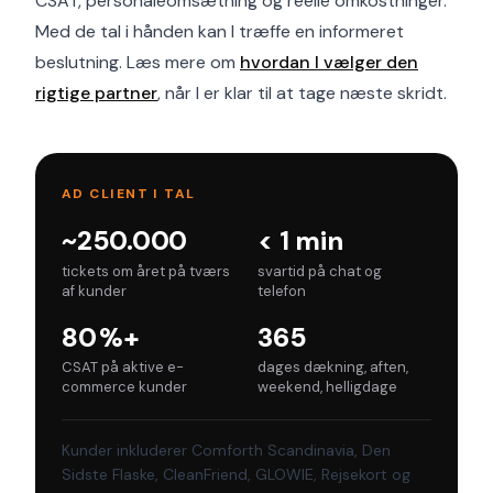
CSAT, personaleomsætning og reelle omkostninger.
Med de tal i hånden kan I træffe en informeret
beslutning. Læs mere om
hvordan I vælger den
rigtige partner
, når I er klar til at tage næste skridt.
AD CLIENT I TAL
~250.000
< 1 min
tickets om året på tværs
svartid på chat og
af kunder
telefon
80 %+
365
CSAT på aktive e-
dages dækning, aften,
commerce kunder
weekend, helligdage
Kunder inkluderer Comforth Scandinavia, Den
Sidste Flaske, CleanFriend, GLOWIE, Rejsekort og