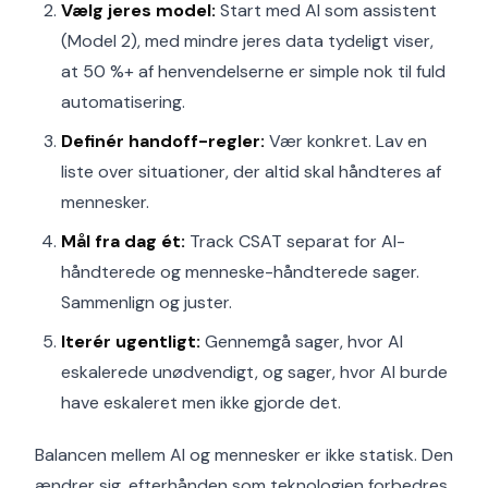
Vælg jeres model:
Start med AI som assistent
(Model 2), med mindre jeres data tydeligt viser,
at 50 %+ af henvendelserne er simple nok til fuld
automatisering.
Definér handoff-regler:
Vær konkret. Lav en
liste over situationer, der altid skal håndteres af
mennesker.
Mål fra dag ét:
Track CSAT separat for AI-
håndterede og menneske-håndterede sager.
Sammenlign og juster.
Iterér ugentligt:
Gennemgå sager, hvor AI
eskalerede unødvendigt, og sager, hvor AI burde
have eskaleret men ikke gjorde det.
Balancen mellem AI og mennesker er ikke statisk. Den
ændrer sig, efterhånden som teknologien forbedres,