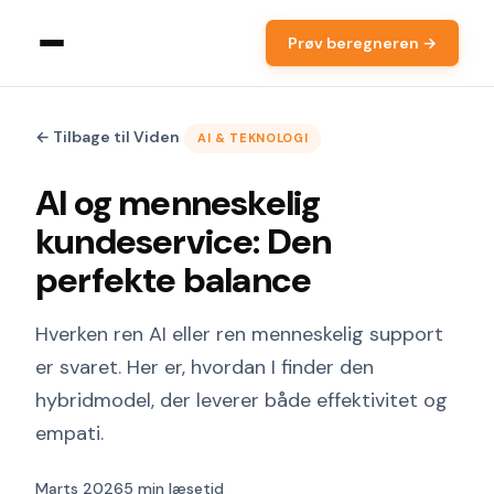
Prøv beregneren →
← Tilbage til Viden
AI & TEKNOLOGI
AI og menneskelig
kundeservice: Den
perfekte balance
Hverken ren AI eller ren menneskelig support
er svaret. Her er, hvordan I finder den
hybridmodel, der leverer både effektivitet og
empati.
Marts 2026
5 min læsetid