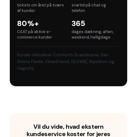
tickets om året på tværs
svartid på chat og
af kunder
telefon
80 %+
365
CSAT på aktive e-
dages dækning, aften,
commerce kunder
weekend, helligdage
Kunder inkluderer Comforth Scandinavia, Den
Sidste Flaske, CleanFriend, GLOWIE, Rejsekort og
Dagrofa.
Se cases →
Vil du vide, hvad ekstern
kundeservice koster for jeres