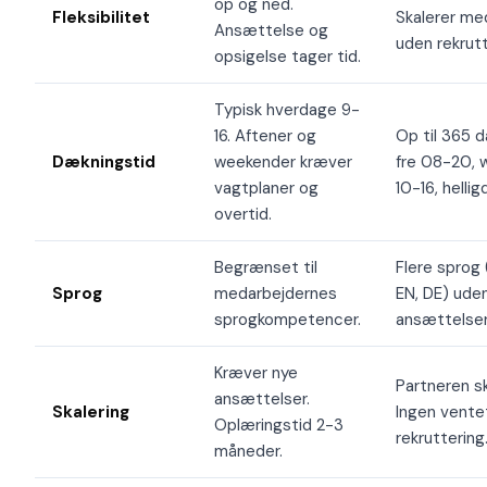
op og ned.
Fleksibilitet
Skalerer me
Ansættelse og
uden rekrutt
opsigelse tager tid.
Typisk hverdage 9-
16. Aftener og
Op til 365 
Dækningstid
weekender kræver
fre 08-20, 
vagtplaner og
10-16, helli
overtid.
Begrænset til
Flere sprog 
Sprog
medarbejdernes
EN, DE) ude
sprogkompetencer.
ansættelser
Kræver nye
Partneren s
ansættelser.
Skalering
Ingen vente
Oplæringstid 2-3
rekruttering
måneder.