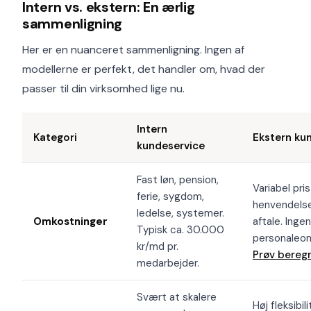
Intern vs. ekstern: En ærlig
sammenligning
Her er en nuanceret sammenligning. Ingen af
modellerne er perfekt, det handler om, hvad der
passer til din virksomhed lige nu.
Intern
Kategori
Ekstern ku
kundeservice
Fast løn, pension,
Variabel pris
ferie, sygdom,
henvendelse 
ledelse, systemer.
Omkostninger
aftale. Ingen
Typisk ca. 30.000
personaleom
kr/md pr.
Prøv bereg
medarbejder.
Svært at skalere
Høj fleksibili