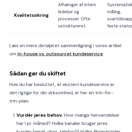
Afhænger af intern
Systematis
ledelse og
måling,
Kvalitetssikring
processer. Ofte
svartidsrapp
ustruktureret.
faste statu
Læs en mere detaljeret sammenligning i vores artikel
om
in-house vs. outsourcet kundeservice
.
Sådan gør du skiftet
Hvis du har besluttet, at ekstern kundeservice er
det rigtige for din virksomhed, er her en trin-for-
trin-plan:
Vurdér jeres behov.
Hvor mange henvendelser
har I pr. måned? Hvilke kanaler bruger jeres
kunder (email, chat, telefon)? Hvilke åbningstider