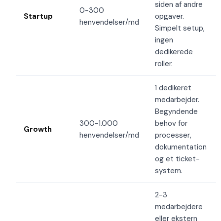
siden af andre
0-300
Startup
opgaver.
henvendelser/md
Simpelt setup,
ingen
dedikerede
roller.
1 dedikeret
medarbejder.
Begyndende
300-1.000
behov for
Growth
henvendelser/md
processer,
dokumentation
og et ticket-
system.
2-3
medarbejdere
eller ekstern