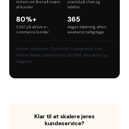
tickets om året på tværs
svartid på chat og
af kunder
telefon
80 %+
365
CSAT på aktive e-
dages dækning, aften,
commerce kunder
weekend, helligdage
Kunder inkluderer Comforth Scandinavia, Den
Sidste Flaske, CleanFriend, GLOWIE, Rejsekort og
Dagrofa.
Se cases →
Klar til at skalere jeres
kundeservice?