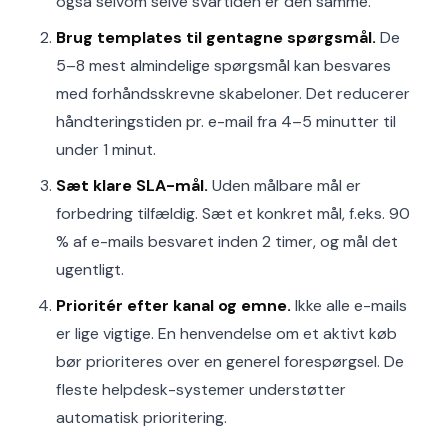
også selvom selve svartiden er den samme.
Brug templates til gentagne spørgsmål.
De
5–8 mest almindelige spørgsmål kan besvares
med forhåndsskrevne skabeloner. Det reducerer
håndteringstiden pr. e-mail fra 4–5 minutter til
under 1 minut.
Sæt klare SLA-mål.
Uden målbare mål er
forbedring tilfældig. Sæt et konkret mål, f.eks. 90
% af e-mails besvaret inden 2 timer, og mål det
ugentligt.
Prioritér efter kanal og emne.
Ikke alle e-mails
er lige vigtige. En henvendelse om et aktivt køb
bør prioriteres over en generel forespørgsel. De
fleste helpdesk-systemer understøtter
automatisk prioritering.