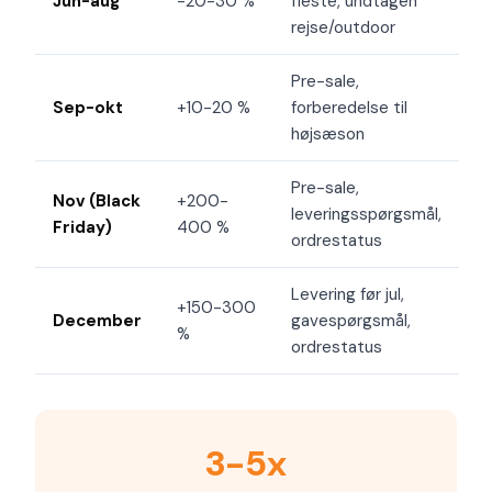
Jun-aug
-20-30 %
fleste, undtagen
rejse/outdoor
Pre-sale,
Sep-okt
+10-20 %
forberedelse til
højsæson
Pre-sale,
Nov (Black
+200-
leveringsspørgsmål,
Friday)
400 %
ordrestatus
Levering før jul,
+150-300
December
gavespørgsmål,
%
ordrestatus
3-5x