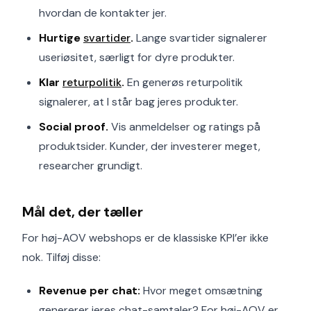
hvordan de kontakter jer.
Hurtige
svartider
.
Lange svartider signalerer
useriøsitet, særligt for dyre produkter.
Klar
returpolitik
.
En generøs returpolitik
signalerer, at I står bag jeres produkter.
Social proof.
Vis anmeldelser og ratings på
produktsider. Kunder, der investerer meget,
researcher grundigt.
Mål det, der tæller
For høj-AOV webshops er de klassiske KPI’er ikke
nok. Tilføj disse:
Revenue per chat:
Hvor meget omsætning
genererer jeres chat-samtaler? For høj-AOV er