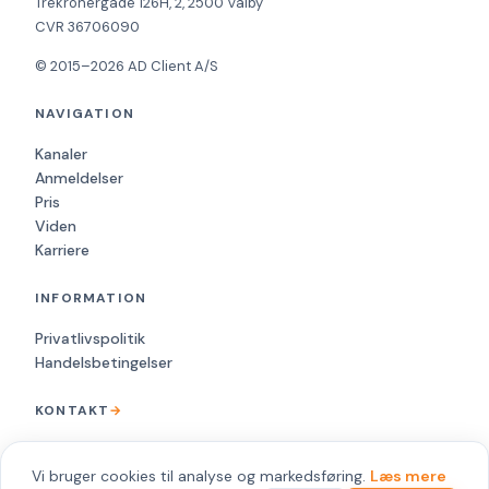
Trekronergade 126H, 2, 2500 Valby
CVR 36706090
© 2015–2026 AD Client A/S
NAVIGATION
Kanaler
Anmeldelser
Pris
Viden
Karriere
INFORMATION
Privatlivspolitik
Handelsbetingelser
KONTAKT
→
+45 88 20 68 00
kundeservice@ad-client.com
Vi bruger cookies til analyse og markedsføring.
Læs mere